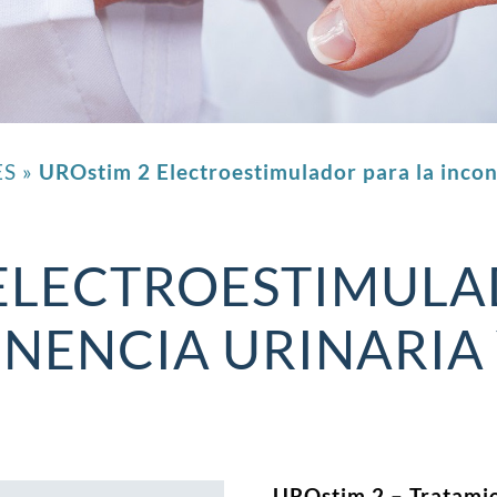
ES
»
UROstim 2 Electroestimulador para la incont
ELECTROESTIMULA
NENCIA URINARIA 
UROstim 2 – Tratamie