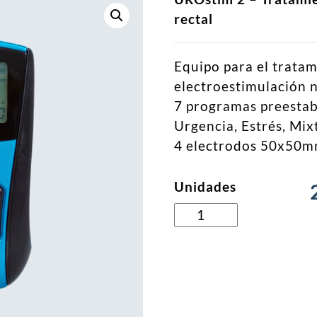
rectal
Equipo para el tratam
electroestimulación 
7 programas preestab
Urgencia, Estrés, Mix
4 electrodos 50x50
Unidades
UROstim
2
Electroestimulador
para
la
incontinencia