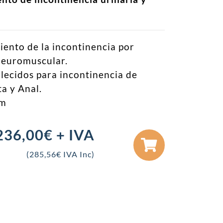
iento de la incontinencia por
neuromuscular.
lecidos para incontinencia de
ta y Anal.
mm
236,00
€
+ IVA
(
285,56
€
IVA Inc)