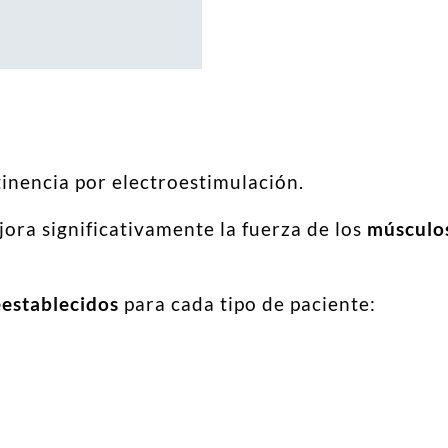
urinaria
y
rectal
cantidad
tinencia por electroestimulación.
ora significativamente la fuerza de los
músculos
establecidos
para cada tipo de paciente: