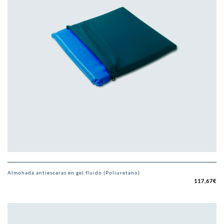
Almohada antiescaras en gel fluido (Poliuretano)
117,67
€