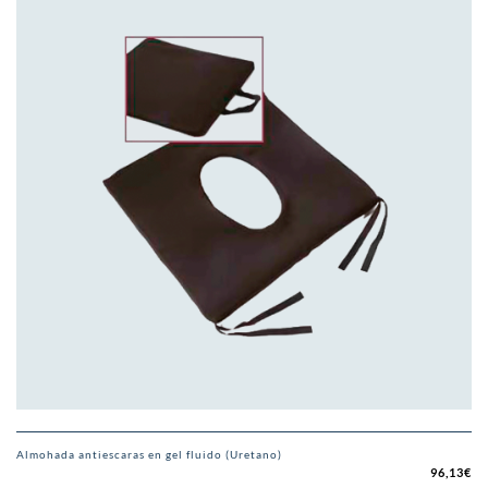
Almohada antiescaras en gel fluido (Uretano)
96,13
€