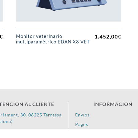
€
1.452,00
€
Monitor veterinario
multiparamétrico EDAN X8 VET
TENCIÓN AL CLIENTE
INFORMACIÓN
arlament, 30. 08225 Terrassa
Envíos
elona)
Pagos
8 85 68
Devoluciones