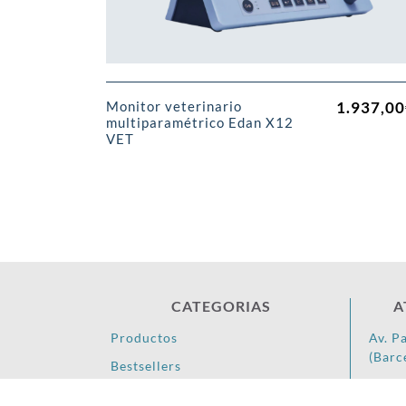
1.937,00
Monitor veterinario
multiparamétrico Edan X12
VET
CATEGORIAS
A
Productos
Av. P
(Barc
Bestsellers
93 78
Contacto