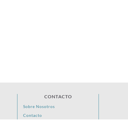
CONTACTO
Sobre Nosotros
Contacto
youtube
vimeo
instagram
twitter
linkedin
facebook