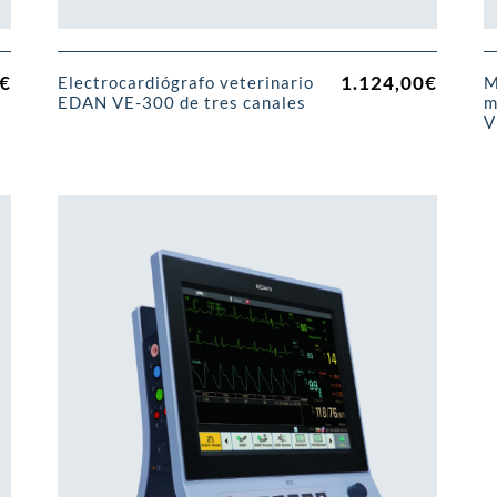
€
1.124,00
€
Electrocardiógrafo veterinario
M
EDAN VE-300 de tres canales
m
V