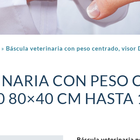
»
Báscula veterinaria con peso centrado, visor
INARIA CON PESO 
0 80×40 CM HASTA 
Báscula veterinaria 