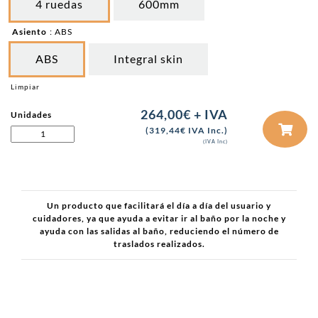
4 ruedas
600mm
Asiento
: ABS
ABS
Integral skin
Limpiar
264,00
€
+ IVA
Unidades
(
319,44
€
IVA Inc.)
ASIENTO
(IVA Inc)
DUCHA
ALUMINIO
ATLANTIC
cantidad
Un producto que facilitará el día a día del usuario y
cuidadores, ya que ayuda a evitar ir al baño por la noche y
ayuda con las salidas al baño, reduciendo el número de
traslados realizados.