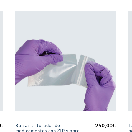
€
250,00
€
Bolsas triturador de
T
medicamentos con ZIP y abre
p