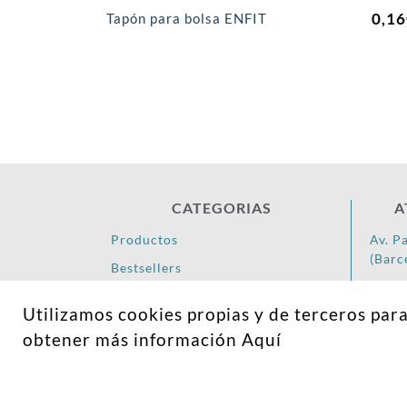
0,16
Tapón para bolsa ENFIT
CATEGORIAS
A
Productos
Av. P
(Barc
Bestsellers
93 78
Contacto
Utilizamos cookies propias y de terceros par
pedid
obtener más información
Aquí