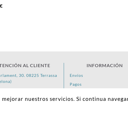
€
TENCIÓN AL CLIENTE
INFORMACIÓN
arlament, 30. 08225 Terrassa
Envíos
elona)
Pagos
8 85 68
Devoluciones
a mejorar nuestros servicios. Si continua nave
os@behelzi.com
Hecho con
&
por
Koa.Agency
© 2026 -
Nota Legal